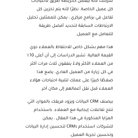
شركتك لأنه بيعمل كخريطة طريق لاحتياجات
كل عميل الخاصة. نظرًا لأنه يتم تخزين كل
تفاعل في برنامج مركزي ، يمكن للممثلين تحليل
الارتباطات السابقة لتحديد أفضل طريقة
للتعامل مع العميل.
هذا مهم بشكل خاص للاحتفاظ بالعملاء ذوي
القيمة العالية. تشير الدراسات إلى أن أعلى 10٪
من العملاء الأكثر ولاءً ينفقون ثلاث مرات أكثر
في كل زيارة من العميل العادي. يضع هذا
ضغطًا كبيرًا على عملك لتلبية احتياجات هؤلاء
العملاء قبل نقل أعمالهم إلى مكان آخر.
بيصنف CRM البيانات ويزود فريقك بالموارد التي
تنتج تفاعلات إيجابية مع العملاء. باستخدام
المزايا المذكورة في هذا المقال ، يمكن
للشركات استخدام CRMs لتحسين إدارة البيانات
وتحسين تجربة العميل.