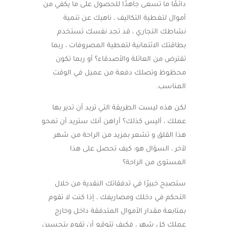
دائمًا ما تسعى جاهدًا للحصول على ما يكفي من
أموال لتغطية التكاليف ، ناهيك عن تنمية
نشاطك التجاري ، قد تجد نفسك تستخدم
بطاقتك الائتمانية لتغطية المصروفات ، ربما
تقترض من العائلة والأصدقاء؟ أو ربما تكون
محظوظ وتصلك دفعة من عميل في الوقت
المناسب.
لكن هذه ليست الطريقة التي تريد أن تدير بها
عملك ، أليس كذلك؟ أراهن أنك ستريد أن تمحو
هذا القلق و تشعر بمزيد من الراحة من شهر
لآخر ، السؤال هو: كيف تحصل على هذا
المستوى من الراحة؟
ستصبح خبيرًا في تدفقاتك النقدية من خلال
التحكم في دخلك ومصاريفك ، إذا كنت لا تقوم
بمتابعة مقدار الأموال المتدفقة داخل وخارج
عملك كل شهر ، فكيف تتوقع أن تقوم بتحسين