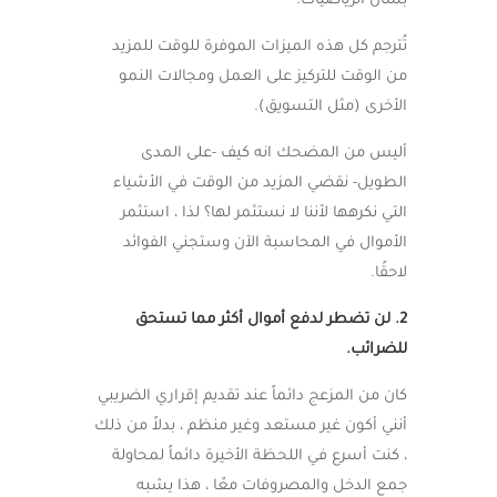
بشأن الرياضيات.
تُترجم كل هذه الميزات الموفرة للوقت للمزيد
من الوقت للتركيز على العمل ومجالات النمو
الأخرى (مثل التسويق).
أليس من المضحك انه كيف -على المدى
الطويل- نقضي المزيد من الوقت في الأشياء
التي نكرهها لأننا لا نستثمر لها؟ لذا ، استثمر
الأموال في المحاسبة الآن وستجني الفوائد
لاحقًا.
2. لن تضطر لدفع أموال أكثر مما تستحق
للضرائب.
كان من المزعج دائماً عند تقديم إقراري الضريبي
أنني أكون غير مستعد وغير منظم ، بدلاً من ذلك
، كنت أسرع في اللحظة الأخيرة دائماً لمحاولة
جمع الدخل والمصروفات معًا ، هذا يشبه