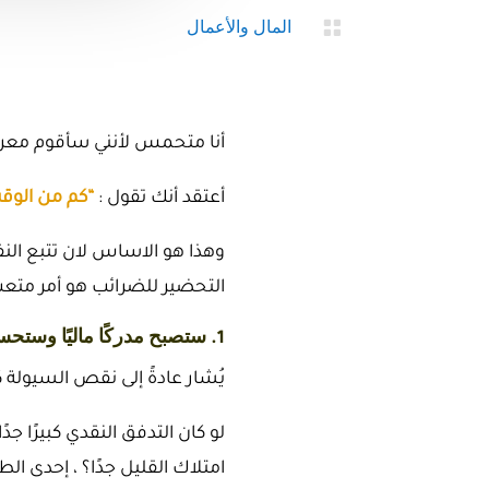

المال والأعمال
أنا
متحمس لأنني سأقوم معرفة
أعتقد أنك تقول :
“كم من الوقت
وهذا هو الاساس لان تتبع النف
التحضير للضرائب هو أمر متعب 
1. ستصبح مدركًا ماليًا وستحسن من معرفة النفقات
يُشار عادةً إلى نقص السيولة
لو كان التدفق النقدي كبيرًا ج
امتلاك القليل جدًا؟ ، إحدى ال