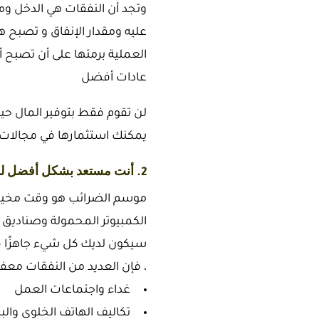
وتجد أن النفقات هي الدخل ومن
عليه ومقدار الإنفاق و تصبح ه
العملية برمتها على أن تصبح أك
عادات أفضل
لن تقوم فقط بتوفير المال حين 
يمكنك استثمارها في مجالات ع
2. أنت مستعد بشكل أفضل لموسم الضرائب وقد تسترد أموالك
موسم الضرائب هو وقت مخيف م
الكمبيوتر المحمولة وصناديق 
سيكون لديك كل شيء جاهزًا في
، فإن العديد من النفقات معف
غداء واجتماعات العمل
تكاليف الهاتف الخلوي والبي