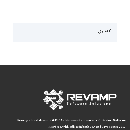
0 تعليق
Revamp offers Education & ERP Solutions and eCommerce & Custom Software
Services, with offices in both
USA and Egypt, since 2013.